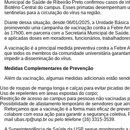
Municipal de Saúde de Ribeirão Preto confirmou casos de i
Biotério Central do campus. Esses primatas desempenham u
sentinelas para a circulação do vírus na região.
Diante dessa situação, desde 06/01/2025, a Unidade Básica
promovendo uma campanha de vacinação contra a Febre Amar
às 17h00, em parceria com a Secretaria Municipal de Saúde.
e aplicadas doses em moradores, funcionários, trabalhadores
A vacinação é a principal medida preventiva contra a Febre 
que todos os membros da comunidade universitária garantam 
impedir a disseminação do vírus.
Medidas Complementares de Prevenção
Além da vacinação, algumas medidas adicionais estão send
Uso de roupas de manga longa e calças para evitar picadas de
Uso de repelentes em áreas expostas do corpo;
Restrição de acesso ao campus para pessoas não vacinadas po
Possibilidade de afastamento temporário de servidores que ai
Reforçamos que a vacinação é a forma mais eficaz de preve
colabore com essa ação para garantir a segurança coletiva.
mail ubas.rp@usp.br ou pelo telefone (16) 3315-3539.
A Superintendência de Saúde da USP segue monitorando a si