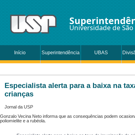
Superintendên
Universidade de São
Início
Superintendência
UBAS
Divis
Oc
Especialista alerta para a baixa na t
crianças
Jornal da USP
Gonzalo Vecina Neto informa que as consequências podem ocasiona
poliomielite e a rubéola.